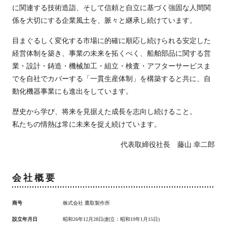
に関連する技術造詣、そして信頼と自立に基づく強固な人間関
係を大切にする企業風土を、脈々と継承し続けています。
目まぐるしく変化する市場に的確に順応し続けられる安定した
経営体制を築き、事業の未来を拓くべく、船舶部品に関する営
業・設計・鋳造・機械加工・組立・検査・アフターサービスま
でを自社でカバーする「一貫生産体制」を構築すると共に、自
動化機器事業にも進出をしています。
歴史から学び、将来を見据えた成長を志向し続けること。
私たちの情熱は常に未来を捉え続けています。
代表取締役社長 藤山 幸二郎
会社概要
商号
株式会社 鷹取製作所
設立年月日
昭和26年12月28日(創立：昭和19年1月15日)