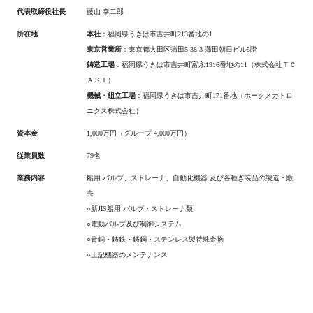
代表取締役社長
藤山 幸二郎
所在地
本社
：福岡県うきは市吉井町213番地の1
東京営業所
：東京都大田区蒲田5-38-3 蒲田朝日ビル5階
鋳造工場
：福岡県うきは市吉井町富永1916番地の11（株式会社ＴＣ
ＡＳＴ）
機械・組立工場
：福岡県うきは市吉井町171番地（ホークメカトロ
ニクス株式会社）
資本金
1,000万円（グループ 4,000万円）
従業員数
79名
業務内容
船用 バルブ、ストレーナ、自動化機器 及び各種ぎ装品の製造・販
売
○新JIS船用 バルブ・ストレーナ類
○電動バルブ及び制御システム
○青銅・鋳鉄・鋳鋼・ステンレス製特殊金物
○上記機器のメンテナンス