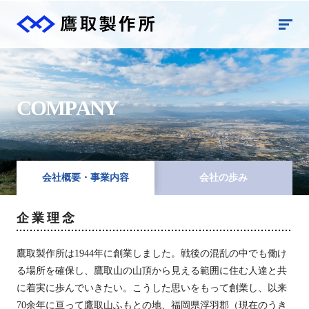
C
O
M
P
A
N
Y
会社概要・事業内容
会社の歩み
企業理念
鷹取製作所は1944年に創業しました。戦後の混乱の中でも働け
る場所を確保し、鷹取山の山頂から見える範囲に住む人達と共
に着実に歩んでいきたい。こうした思いをもって創業し、以来
70余年に亘って鷹取山ふもとの地、福岡県浮羽郡（現在のうき